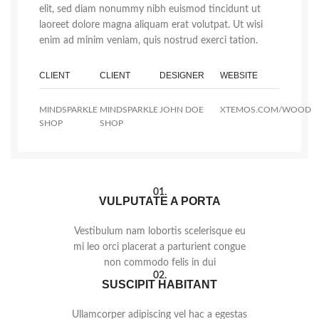
elit, sed diam nonummy nibh euismod tincidunt ut
laoreet dolore magna aliquam erat volutpat. Ut wisi
enim ad minim veniam, quis nostrud exerci tation.
CLIENT
CLIENT
DESIGNER
WEBSITE
MINDSPARKLE
MINDSPARKLE
JOHN DOE
XTEMOS.COM/WOOD
SHOP
SHOP
01.
VULPUTATE A PORTA
Vestibulum nam lobortis scelerisque eu
mi leo orci placerat a parturient congue
non commodo felis in dui
02.
SUSCIPIT HABITANT
Ullamcorper adipiscing vel hac a egestas