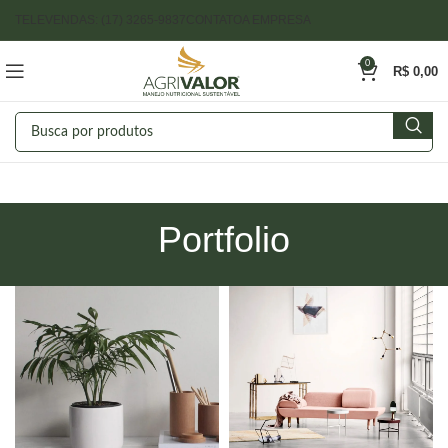
TELEVENDAS: (17) 3265-9837
CONTATO
A EMPRESA
0
R$
0,00
Portfolio