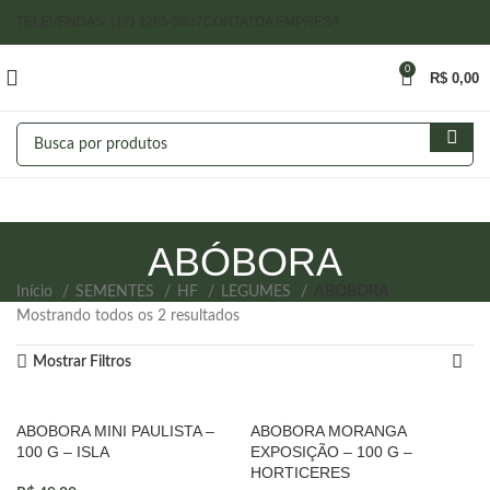
TELEVENDAS: (17) 3265-9837
CONTATO
A EMPRESA
0
R$
0,00
ABÓBORA
Início
SEMENTES
HF
LEGUMES
ABÓBORA
Mostrando todos os 2 resultados
Mostrar Filtros
ABOBORA MINI PAULISTA –
ABOBORA MORANGA
100 G – ISLA
EXPOSIÇÃO – 100 G –
HORTICERES