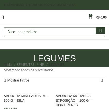
TELEVENDAS: (17) 3265-9837
CONTATO
A EMPRESA
0
R$
0,00
LEGUMES
Início
SEMENTES
HF
LEGUMES
Mostrando todos os 5 resultados
Mostrar Filtros
ABOBORA MINI PAULISTA –
ABOBORA MORANGA
100 G – ISLA
EXPOSIÇÃO – 100 G –
HORTICERES