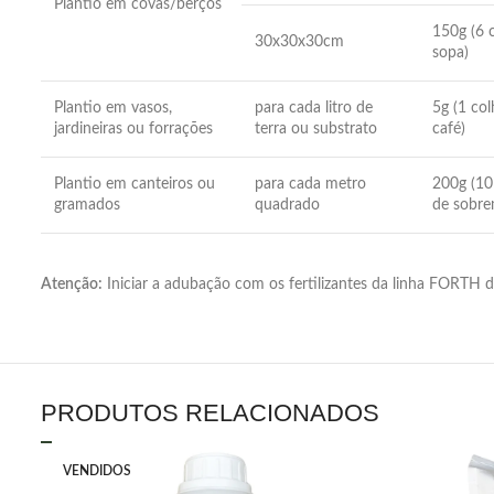
Plantio em covas/berços
150g (6 
30x30x30cm
sopa)
Plantio em vasos,
para cada litro de
5g (1 col
jardineiras ou forrações
terra ou substrato
café)
Plantio em canteiros ou
para cada metro
200g (10
gramados
quadrado
de sobre
Atenção:
Iniciar a adubação com os fertilizantes da linha FORTH 
PRODUTOS RELACIONADOS
VENDIDOS