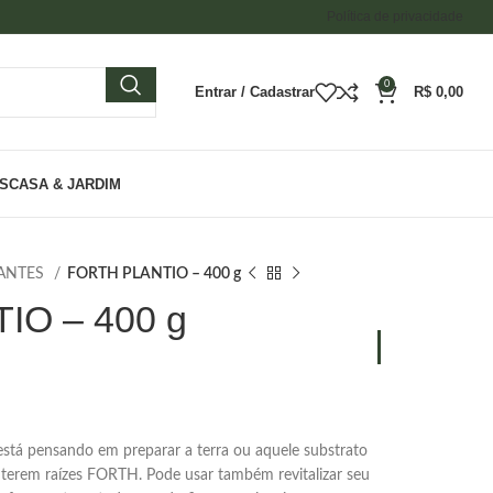
Política de privacidade
0
Entrar / Cadastrar
R$
0,00
ES
CASA & JARDIM
ZANTES
FORTH PLANTIO – 400 g
IO – 400 g
está pensando em preparar a terra ou aquele substrato
 terem raízes FORTH. Pode usar também revitalizar seu