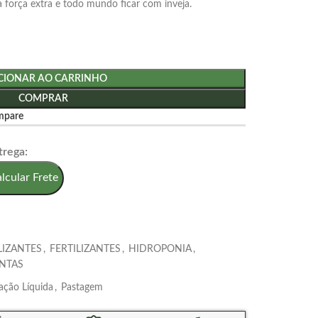
 força extra e todo mundo ficar com inveja.
CIONAR AO CARRINHO
COMPRAR
mpare
trega:
lcular Frete
LIZANTES
,
FERTILIZANTES
,
HIDROPONIA
,
NTAS
ção Líquida
,
Pastagem