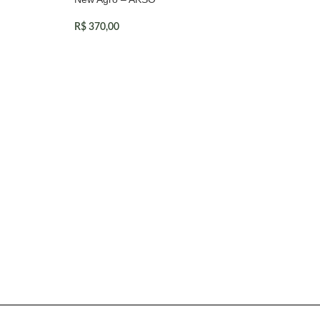
R$
370,00
ADICIONAR AO CARRINHO
Sol
(25
R$
5
A