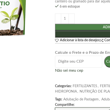
canteiro ou gramado para dar aquela
6 em estoque
ADI
Adicionar à lista de desejos
Co
Calcule o Frete e o Prazo de En
Ca
Não sei meu cep
Categorias:
FERTILIZANTES
,
FERTI
HIDROPONIA
,
NUTRIÇÃO DE PLA
Tags:
Adubação de Pastagem
,
Aduba
Compartilhe: