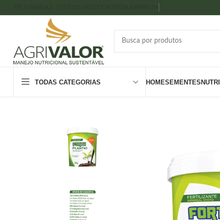
TELEVENDAS: (17) 3265-9837
CONTATO
A EMPRESA
TODAS CATEGORIAS
HOME
SEMENTES
NUTR