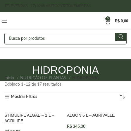
TELEVENDAS: (17) 3265-9837
CONTATO
A EMPRESA
0
R$
0,00
HIDROPONIA
Início
NUTRIÇÃO DE PLANTAS
HIDROPONIA
Exibindo 1–12 de 17 resultados
Mostrar Filtros
STIMULIFE ALGAE – 1 L –
ALGON 5 L – AGRIVALLE
VENDIDOS
AGRILIFE
R$
345,00