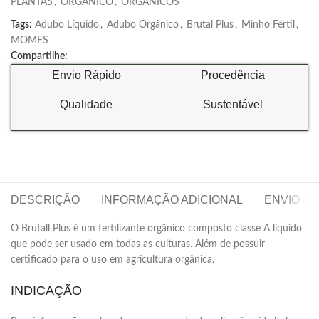
PLANTAS
,
ORGÂNICO
,
ORGÂNICOS
Tags:
Adubo Líquido
,
Adubo Orgânico
,
Brutal Plus
,
Minho Fértil
,
MOMFS
Compartilhe:
Envio Rápido
Procedência
Qualidade
Sustentável
DESCRIÇÃO
INFORMAÇÃO ADICIONAL
ENVIO E
O Brutall Plus é um fertilizante orgânico composto classe A líquido
que pode ser usado em todas as culturas. Além de possuir
certificado para o uso em agricultura orgânica.
INDICAÇÃO