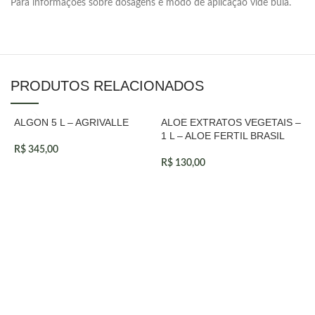
Para informações sobre dosagens e modo de aplicação vide bula.
PRODUTOS RELACIONADOS
ALGON 5 L – AGRIVALLE
ALOE EXTRATOS VEGETAIS –
VENDIDOS
VENDIDOS
1 L – ALOE FERTIL BRASIL
R$
345,00
R$
130,00
F
R