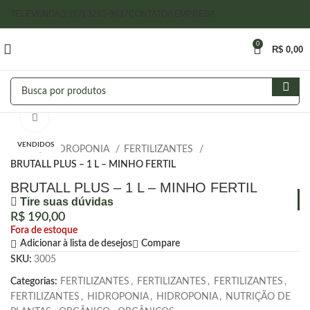
TELEVENDAS: (17) 3265-9837
CONTATO
A EMPRESA
0
R$
0,00
Clique para ampliar
VENDIDOS
Início
HIDROPONIA
FERTILIZANTES
BRUTALL PLUS – 1 L – MINHO FERTIL
BRUTALL PLUS – 1 L – MINHO FERTIL
Tire suas dúvidas
R$
190,00
Fora de estoque
Adicionar à lista de desejos
Compare
SKU:
3005
Categorias:
FERTILIZANTES
,
FERTILIZANTES
,
FERTILIZANTES
,
FERTILIZANTES
,
HIDROPONIA
,
HIDROPONIA
,
NUTRIÇÃO DE