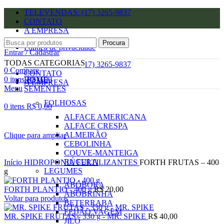
TELEVENDAS: (17) 3265-9837
CONTATO
A EMPRESA
Procura
Política de privacidade
Entrar / Cadastrar
Lista de desejos
TODAS CATEGORIAS
TELEVENDAS: (17) 3265-9837
0
Compare
CONTATO
0
itens
R$
0,00
HOME
A EMPRESA
Menu
SEMENTES
FOLHOSAS
0
itens
R$
0,00
ALFACE AMERICANA
ALFACE CRESPA
ALMEIRÃO
Clique para ampliar
CEBOLINHA
COUVE-MANTEIGA
RÚCULA
Início
HIDROPONIA
FERTILIZANTES
FORTH FRUTAS – 400
LEGUMES
g
ABÓBORA
FORTH PLANTIO - 400 g
R$
20,00
ABÓBRINHA
Voltar para produtos
BETERRABA
FEIJÃO VAGEM
MR. SPIKE FRUTAS - 330 g - MR. SPIKE
R$
40,00
JILÓ