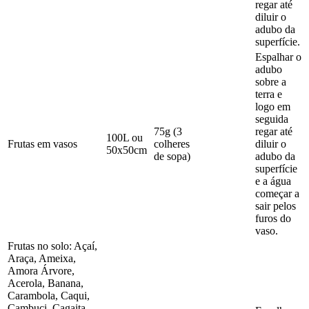
regar até
diluir o
adubo da
superfície.
Espalhar o
adubo
sobre a
terra e
logo em
seguida
75g (3
regar até
100L ou
Frutas em vasos
colheres
diluir o
50x50cm
de sopa)
adubo da
superfície
e a água
começar a
sair pelos
furos do
vaso.
Frutas no solo: Açaí,
Araça, Ameixa,
Amora Árvore,
Acerola, Banana,
Carambola, Caqui,
Cambuci, Cagaita,