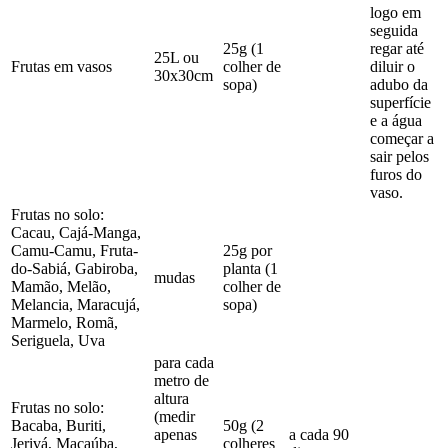
logo em
seguida
25g (1
regar até
25L ou
Frutas em vasos
colher de
diluir o
30x30cm
sopa)
adubo da
superfície
e a água
começar a
sair pelos
furos do
vaso.
Frutas no solo:
Cacau, Cajá-Manga,
Camu-Camu, Fruta-
25g por
do-Sabiá, Gabiroba,
planta (1
mudas
Mamão, Melão,
colher de
Melancia, Maracujá,
sopa)
Marmelo, Romã,
Seriguela, Uva
para cada
metro de
altura
Frutas no solo:
(medir
Bacaba, Buriti,
50g (2
apenas
a cada 90
Jerivá, Macaúba,
colheres