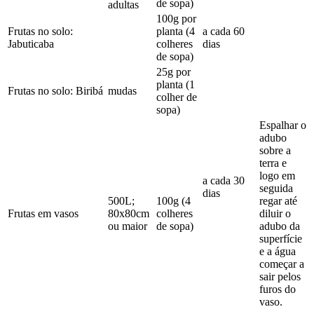
de sopa)
adultas
100g por
Frutas no solo:
planta (4
a cada 60
Jabuticaba
colheres
dias
de sopa)
25g por
planta (1
Frutas no solo: Biribá
mudas
colher de
sopa)
Espalhar o
adubo
sobre a
terra e
logo em
a cada 30
seguida
dias
500L;
100g (4
regar até
Frutas em vasos
80x80cm
colheres
diluir o
ou maior
de sopa)
adubo da
superfície
e a água
começar a
sair pelos
furos do
vaso.