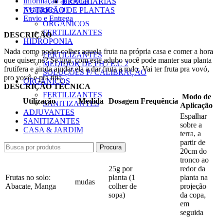
Informação adicional
BRACHIARIAS
Avaliações (0)
NUTRIÇÃO DE PLANTAS
Envio e Entrega
ORGÂNICOS
FERTILIZANTES
DESCRIÇÃO
HIDROPONIA
Nada como poder colher aquela fruta na própria casa e comer a hora
FERTILIZANTES
que quiser né? Se liga, com este adubo você pode manter sua planta
MEDIDOR DE PH / E.C 2
frutífera e ainda ajudar ela a dar fruta a rodo. Vai ter fruta pra vovó,
SOLUÇÕES P/ CALIBRAÇÃO
pro vovô e pra titia.
ORGÂNICOS
DESCRIÇÃO TÉCNICA
FERTILIZANTES
Modo de
Utilização
Medida
Dosagem
Frequência
SANITIZANTES
Aplicação
ADJUVANTES
Espalhar
SANITIZANTES
sobre a
CASA & JARDIM
terra, a
partir de
Procura
20cm do
tronco ao
25g por
redor da
Frutas no solo:
planta (1
planta na
mudas
Abacate, Manga
colher de
projeção
sopa)
da copa,
em
seguida