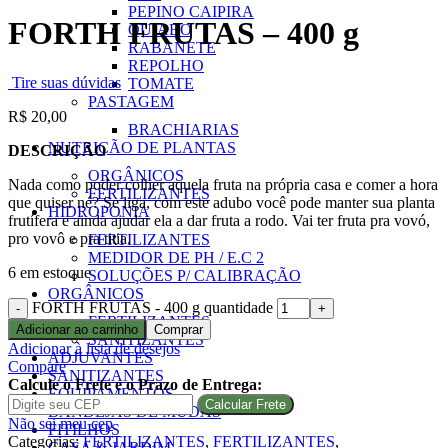
PEPINO CAIPIRA
FORTH FRUTAS – 400 g
QUIABO
RABANETE
REPOLHO
Tire suas dúvidas
TOMATE
PASTAGEM
R$
20,00
BRACHIARIAS
NUTRIÇÃO DE PLANTAS
DESCRIÇÃO
ORGÂNICOS
Nada como poder colher aquela fruta na própria casa e comer a hora
FERTILIZANTES
que quiser né? Se liga, com este adubo você pode manter sua planta
HIDROPONIA
frutífera e ainda ajudar ela a dar fruta a rodo. Vai ter fruta pra vovó,
pro vovô e pra titia.
FERTILIZANTES
MEDIDOR DE PH / E.C 2
6 em estoque
SOLUÇÕES P/ CALIBRAÇÃO
ORGÂNICOS
FORTH FRUTAS - 400 g quantidade
FERTILIZANTES
Adicionar ao carrinho
Comprar
SANITIZANTES
Adicionar à lista de desejos
ADJUVANTES
Compare
SANITIZANTES
Calcule o Frete e o Prazo de Entrega:
EQUIPAMENTOS
Calcular Frete
BANDEJAS DE MUDAS
Não sei meu cep
FITILHOS
Categorias:
FERTILIZANTES
,
FERTILIZANTES
,
CASA & JARDIM