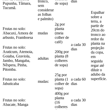
tronco,
dias
Pupunha, Tâmara,
de sopa)
sem
Tucumã.
considerar
Espalhar
as folhas
sobre a
e palmito)
terra, a
2g por
partir de
Frutas no solo:
planta
20cm do
Abacaxi, Amora de
mudas
(meia
tronco ao
arbusto, Framboesa
colher de
redor da
café)
planta na
a cada 30
Frutas no solo:
projeção
dias
Araticum, Atemoia,
200g por
da copa,
Goiaba, Graviola,
planta (8
em
adultas
Jambo, Mangaba,
colheres
seguida
Nêspera, Pinha,
de sopa)
regar até
Pitomba.
diluir o
adubo da
25g por
superfície.
Frutas no solo:
planta (1
a cada 60
mudas:
Jabuticaba
colher de
dias
sopa)
400g por
planta
Frutas no solo:
a cada 30
(16
Abacate, Manga
dias
colheres