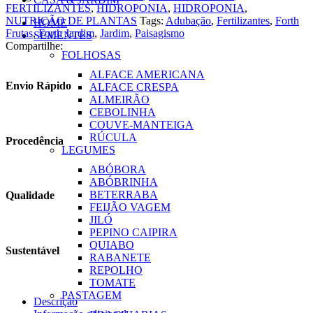
FERTILIZANTES
,
HIDROPONIA
,
HIDROPONIA
,
NUTRIÇÃO DE PLANTAS
Tags:
Adubação
,
Fertilizantes
,
Forth
HOME
Frutas
,
Forth Jardim
,
Jardim
,
Paisagismo
SEMENTES
Compartilhe:
FOLHOSAS
ALFACE AMERICANA
Envio Rápido
ALFACE CRESPA
ALMEIRÃO
CEBOLINHA
COUVE-MANTEIGA
RÚCULA
Procedência
LEGUMES
ABÓBORA
ABÓBRINHA
BETERRABA
Qualidade
FEIJÃO VAGEM
JILÓ
PEPINO CAIPIRA
QUIABO
Sustentável
RABANETE
REPOLHO
TOMATE
PASTAGEM
Descrição