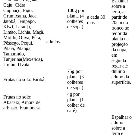
Espalhar
Caju, Cidra,
sobre a
Cupuaçu, Figo,
100g por
terra, a
Grumixama, Jaca,
planta (4
a cada 30
partir de
Jatobá, Jenipapo,
colheres
dias
20cm do
Kiwi, Laranja,
de sopa)
tronco ao
Limão, Lichia, Maçã,
redor da
Mirtilo, Oliva, Pêra,
planta na
adultas
Pêssego, Pequi,
projeção
Pitaia, Pitanga,
da copa,
Tamarindo,
em
Tanjerina(Mexerica),
seguida
Umbu, Uvaia
regar até
75g por
diluir o
planta (3
adubo da
Frutas no solo: Biribá
colheres
superfície.
de sopa)
4g por
Frutas no solo:
planta (1
Abacaxi, Amora de
colher de
arbusto, Framboesa
café)
Espalhar o
adubo
sobre a
terra e