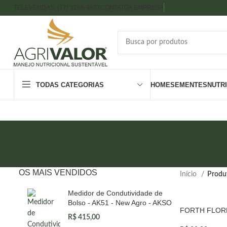
TELEVENDAS: (17) 3265-9837
CONTATO
A EMPRESA
TODAS CATEGORIAS
HOME
SEMENTES
NUTR
OS MAIS VENDIDOS
Início
Produt
Medidor de Condutividade de
Bolso - AK51 - New Agro - AKSO
FORTH FLORE
R$
415,00