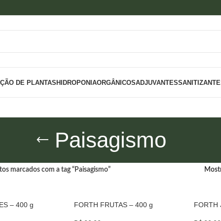
IÇÃO DE PLANTAS
HIDROPONIA
ORGÂNICOS
ADJUVANTES
SANITIZANT
Paisagismo
os marcados com a tag “Paisagismo”
Most
S – 400 g
FORTH FRUTAS – 400 g
FORTH J