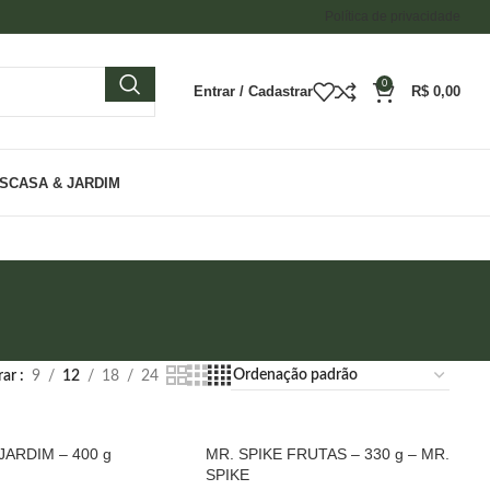
Política de privacidade
0
Entrar / Cadastrar
R$
0,00
ES
CASA & JARDIM
rar
9
12
18
24
ARDIM – 400 g
MR. SPIKE FRUTAS – 330 g – MR.
SPIKE