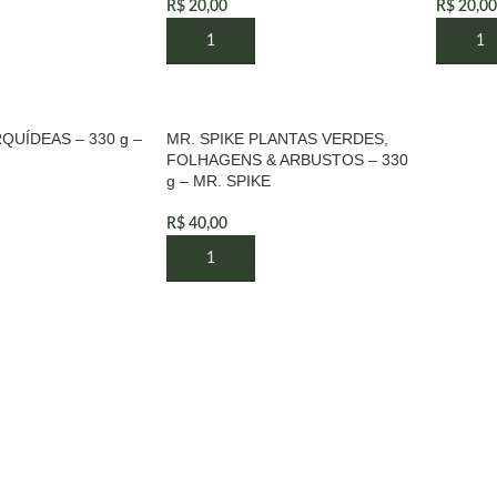
R$
20,00
R$
20,00
AO CARRINHO
ADICIONAR AO CARRINHO
ADICI
QUÍDEAS – 330 g –
MR. SPIKE PLANTAS VERDES,
FOLHAGENS & ARBUSTOS – 330
g – MR. SPIKE
R$
40,00
AO CARRINHO
ADICIONAR AO CARRINHO