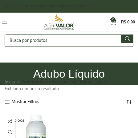
TELEVENDAS: (17) 3265-9837
CONTATO
A EMPRESA
0
R$
0,00
Adubo Líquido
Início
Produtos marcados com a tag “Adubo Líquido”
Exibindo um único resultado
Mostrar Filtros
VENDIDOS