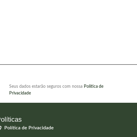
MIX
R$
2
A
Seus dados estarão seguros com nossa
Política de
Privacidade
olíticas
Política de Privacidade