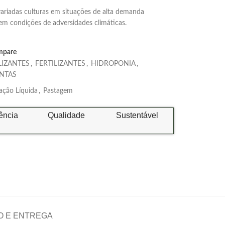
variadas culturas em situações de alta demanda
 em condições de adversidades climáticas.
mpare
LIZANTES
,
FERTILIZANTES
,
HIDROPONIA
,
NTAS
ção Líquida
,
Pastagem
ência
Qualidade
Sustentável
O E ENTREGA