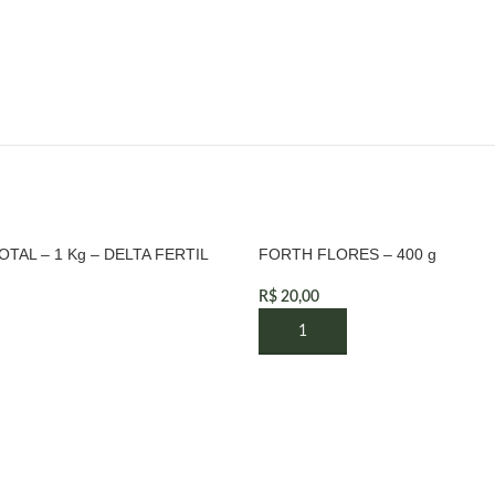
TAL – 1 Kg – DELTA FERTIL
FORTH FLORES – 400 g
R$
20,00
 AO CARRINHO
ADICIONAR AO CARRINHO