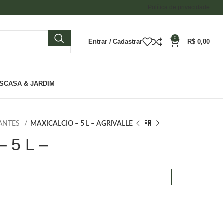
Política de privacidade
0
Entrar / Cadastrar
R$
0,00
ES
CASA & JARDIM
ZANTES
MAXICALCIO – 5 L – AGRIVALLE
 5 L –