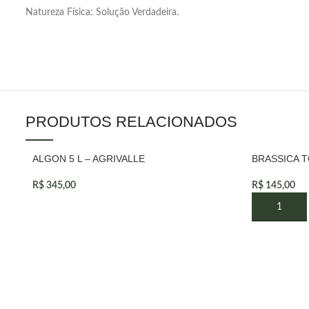
Natureza Física: Solução Verdadeira.
PRODUTOS RELACIONADOS
ALGON 5 L – AGRIVALLE
BRASSICA TO
VENDIDOS
R$
345,00
R$
145,00
LEIA MAIS
ADICIONAR