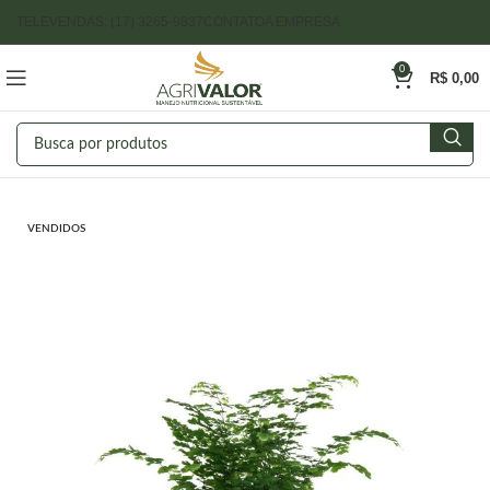
TELEVENDAS: (17) 3265-9837
CONTATO
A EMPRESA
0
R$
0,00
VENDIDOS