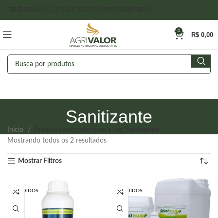
TELEVENDAS: (17) 3265-9837
CONTATO
A EMPRESA
0
R$
0,00
Sanitizante
Início
Produtos marcados com a tag “Sanitizante”
Mostrando todos os 2 resultados
Mostrar Filtros
VENDIDOS
VENDIDOS