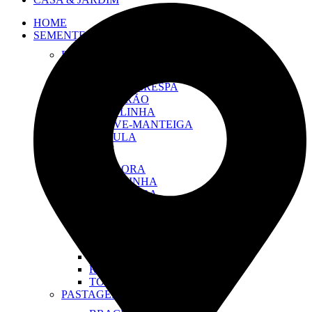
HOME
SEMENTES
FOLHOSAS
ALFACE AMERICANA
ALFACE CRESPA
ALMEIRÃO
CEBOLINHA
COUVE-MANTEIGA
RÚCULA
LEGUMES
ABÓBORA
ABÓBRINHA
BETERRABA
FEIJÃO VAGEM
JILÓ
PEPINO CAIPIRA
QUIABO
RABANETE
REPOLHO
TOMATE
PASTAGEM