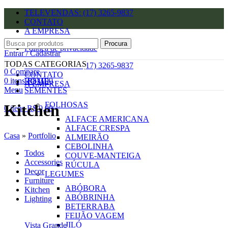
TELEVENDAS: (17) 3265-9837
CONTATO
A EMPRESA
Procura
Política de privacidade
Entrar / Cadastrar
Lista de desejos
TODAS CATEGORIAS
TELEVENDAS: (17) 3265-9837
0
Compare
CONTATO
0
itens
R$
0,00
HOME
A EMPRESA
Menu
SEMENTES
FOLHOSAS
Kitchen
0
itens
R$
0,00
ALFACE AMERICANA
ALFACE CRESPA
Casa
»
Portfolio
ALMEIRÃO
CEBOLINHA
Todos
COUVE-MANTEIGA
Accessories
RÚCULA
Decor
LEGUMES
Furniture
ABÓBORA
Kitchen
ABÓBRINHA
Lighting
BETERRABA
FEIJÃO VAGEM
JILÓ
Vista Grande