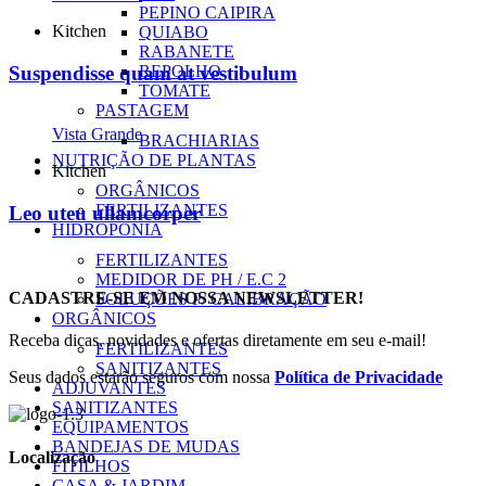
PEPINO CAIPIRA
Kitchen
QUIABO
RABANETE
Suspendisse quam at vestibulum
REPOLHO
TOMATE
PASTAGEM
Vista Grande
BRACHIARIAS
NUTRIÇÃO DE PLANTAS
Kitchen
ORGÂNICOS
FERTILIZANTES
Leo uteu ullamcorper
HIDROPONIA
FERTILIZANTES
MEDIDOR DE PH / E.C 2
CADASTRE-SE EM NOSSA NEWSLETTER!
SOLUÇÕES P/ CALIBRAÇÃO
ORGÂNICOS
Receba dicas, novidades e ofertas diretamente em seu e-mail!
FERTILIZANTES
SANITIZANTES
Seus dados estarão seguros com nossa
Política de Privacidade
ADJUVANTES
SANITIZANTES
EQUIPAMENTOS
BANDEJAS DE MUDAS
Localização
FITILHOS
CASA & JARDIM