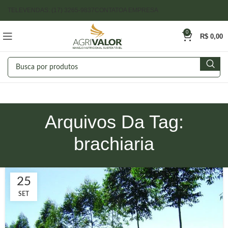
TELEVENDAS: (17) 3265-9837
CONTATO
A EMPRESA
0
R$
0,00
Arquivos Da Tag:
brachiaria
25
SET