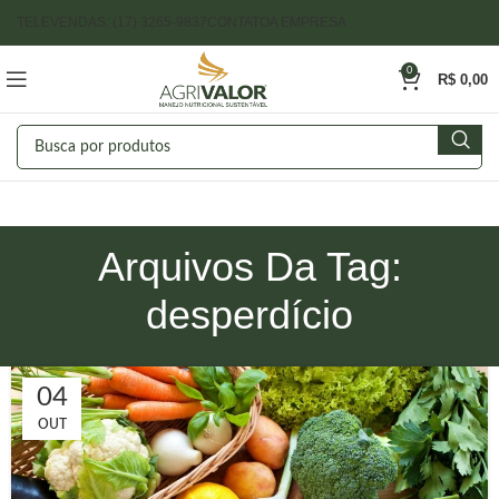
TELEVENDAS: (17) 3265-9837
CONTATO
A EMPRESA
0
R$
0,00
Arquivos Da Tag:
desperdício
04
OUT