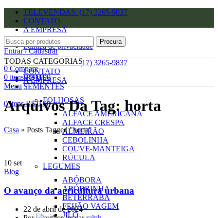
TELEVENDAS: (17) 3265-9837
CONTATO
A EMPRESA
Procura
Política de privacidade
Entrar / Cadastrar
Lista de desejos
TODAS CATEGORIAS
TELEVENDAS: (17) 3265-9837
0
Compare
CONTATO
0
itens
R$
0,00
HOME
A EMPRESA
Menu
SEMENTES
FOLHOSAS
Arquivos Da Tag: horta
0
itens
R$
0,00
ALFACE AMERICANA
ALFACE CRESPA
Casa
»
Posts Tagged "horta"
ALMEIRÃO
CEBOLINHA
COUVE-MANTEIGA
RÚCULA
10
set
LEGUMES
Blog
ABÓBORA
ABÓBRINHA
O avanço da agricultura urbana
BETERRABA
FEIJÃO VAGEM
22 de abril de 2024
JILÓ
Por
ralph