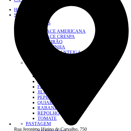
HOME
SEMENTES
FOLHOSAS
ALFACE AMERICANA
ALFACE CRESPA
ALMEIRÃO
CEBOLINHA
COUVE-MANTEIGA
RÚCULA
LEGUMES
ABÓBORA
ABÓBRINHA
BETERRABA
FEIJÃO VAGEM
JILÓ
PEPINO CAIPIRA
QUIABO
RABANETE
REPOLHO
TOMATE
PASTAGEM
Rua Jeronimo Higino de Carvalho, 750