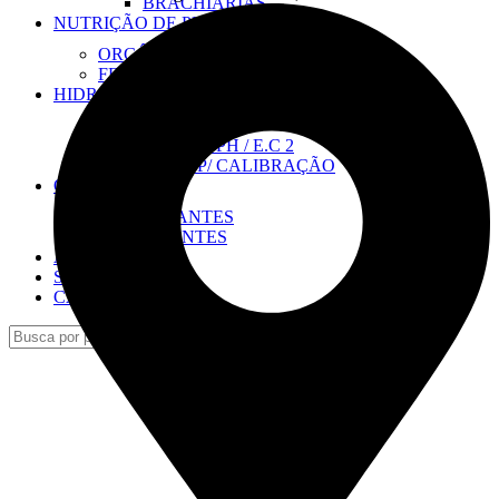
BRACHIARIAS
NUTRIÇÃO DE PLANTAS
ORGÂNICOS
FERTILIZANTES
HIDROPONIA
FERTILIZANTES
MEDIDOR DE PH / E.C 2
SOLUÇÕES P/ CALIBRAÇÃO
ORGÂNICOS
FERTILIZANTES
SANITIZANTES
ADJUVANTES
SANITIZANTES
CASA & JARDIM
Procura