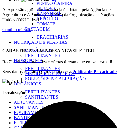
PEPINO CAIPIRA
QUIABO
A expressão agricultura urbana já é adotada pela Agência de
RABANETE
Agricultura e Alimentação (FAO) da Organização das Nações
REPOLHO
Unidas (ONU) desd...
TOMATE
PASTAGEM
Continuar lendo
BRACHIARIAS
NUTRIÇÃO DE PLANTAS
ORGÂNICOS
CADASTRE-SE EM NOSSA NEWSLETTER!
FERTILIZANTES
HIDROPONIA
Receba dicas, novidades e ofertas diretamente em seu e-mail!
FERTILIZANTES
Seus dados estarão seguros com nossa
Política de Privacidade
MEDIDOR DE PH / E.C 2
SOLUÇÕES P/ CALIBRAÇÃO
ORGÂNICOS
FERTILIZANTES
Localização
SANITIZANTES
ADJUVANTES
SANITIZANTES
EQUIPAMENTOS
BANDEJAS DE MUDAS
FITILHOS
CASA & JARDIM