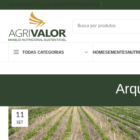
TELEVENDAS: (17) 3265-9837
CONTATO
A EMPRESA
TODAS CATEGORIAS
HOME
SEMENTES
NUTR
Arq
11
SET