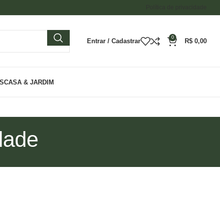
Política de privacidade
0
Entrar / Cadastrar
R$
0,00
ES
CASA & JARDIM
dade