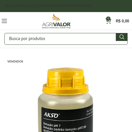
TELEVENDAS: (17) 3265-9837
CONTATO
A EMPRESA
0
R$
0,00
VENDIDOS