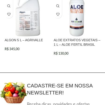
ALGON 5 L – AGRIVALLE
ALOE EXTRATOS VEGETAIS –
F
1 L – ALOE FERTIL BRASIL
B
R$
345,00
R$
130,00
R
CADASTRE-SE EM NOSSA
NEWSLETTER!
Receba dicas, novidades e ofertas