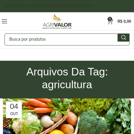
TELEVENDAS: (17) 3265-9837
CONTATO
A EMPRESA
0
R$
0,00
Arquivos Da Tag:
agricultura
04
OUT